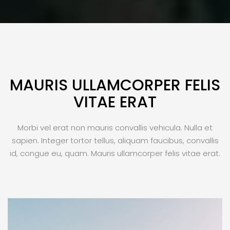
MAURIS ULLAMCORPER FELIS
VITAE ERAT
Morbi vel erat non mauris convallis vehicula. Nulla et
sapien. Integer tortor tellus, aliquam faucibus, convallis
id, congue eu, quam. Mauris ullamcorper felis vitae erat.