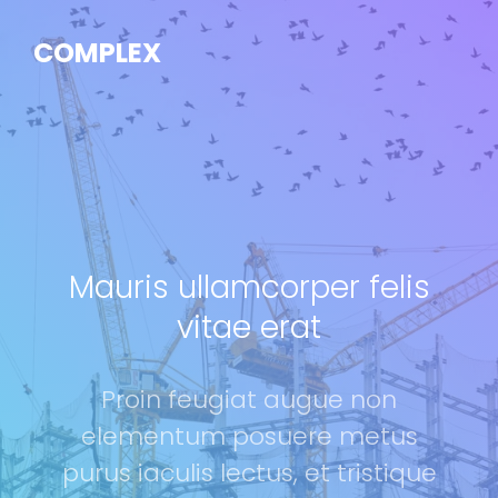
COMPLEX
Mauris ullamcorper felis
vitae erat
Proin feugiat augue non
elementum posuere metus
purus iaculis lectus, et tristique