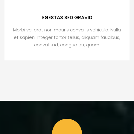
EGESTAS SED GRAVID
Morbi vel erat non mauris convallis vehicula. Nulla
et sapien. Integer tortor tellus, aliquam faucibus,
convallis id, congue eu, quam.